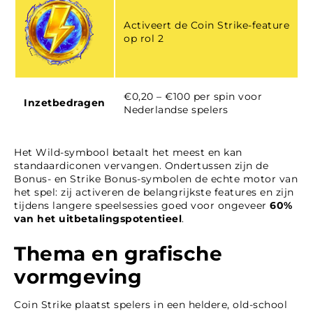
Activeert de Coin Strike-feature
op rol 2
€0,20 – €100 per spin voor
Inzetbedragen
Nederlandse spelers
Het Wild-symbool betaalt het meest en kan
standaardiconen vervangen. Ondertussen zijn de
Bonus- en Strike Bonus-symbolen de echte motor van
het spel: zij activeren de belangrijkste features en zijn
tijdens langere speelsessies goed voor ongeveer
60%
van het uitbetalingspotentieel
.
Thema en grafische
vormgeving
Coin Strike plaatst spelers in een heldere, old-school