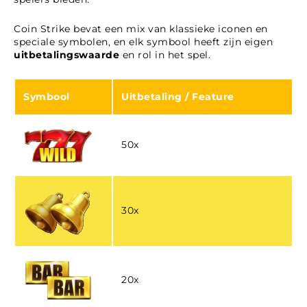
Coin Strike bevat een mix van klassieke iconen en
speciale symbolen, en elk symbool heeft zijn eigen
uitbetalingswaarde
en rol in het spel.
Symbool
Uitbetaling / Feature
50x
30x
20x