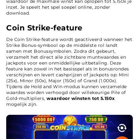
waardoor de maximale winst kan oplopen tot 5.150x je
inzet. Je speelt het spel soepel online, zonder
download.
Coin Strike-feature
De Coin Strike-feature wordt geactiveerd wanneer het
Strike Bonus-symbool op de middelste rol landt
samen met Bonussymbolen. Zodra dit gebeurt,
verzamelt het direct alle zichtbare muntwaardes en
jackpots voor een onmiddellijke uitbetaling. Deze
feature kan zowel in het basisspel als in bonusrondes
verschijnen en levert cashprijzen of jackpots op: Mini
(25x), Minor (50x), Major (150x) of Grand (1.000x).
Tijdens de Hold and Win-modus kunnen verzamelde
waardes worden verhoogd door willekeurige Pile of
Gold-multipliers,
waardoor winsten tot 5.150x
mogelijk zijn.