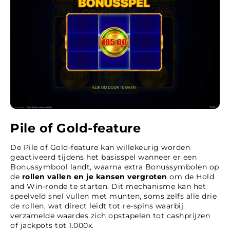
Pile of Gold-feature
De Pile of Gold-feature kan willekeurig worden
geactiveerd tijdens het basisspel wanneer er een
Bonussymbool landt, waarna extra Bonussymbolen op
de
rollen vallen en je kansen vergroten
om de Hold
and Win-ronde te starten. Dit mechanisme kan het
speelveld snel vullen met munten, soms zelfs alle drie
de rollen, wat direct leidt tot re-spins waarbij
verzamelde waardes zich opstapelen tot cashprijzen
of jackpots tot 1.000x.