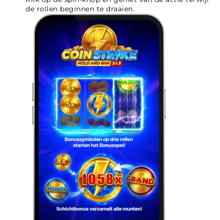
de rollen beginnen te draaien.