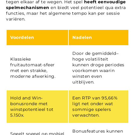
tegen elkaar af te wegen. Het spel
heeft eenvoudige
spelmechanismen
en biedt veel potentieel qua extra
functies, maar het algemene tempo kan per sessie
variëren.
Voordelen
Nadelen
Door de gemiddeld–
Klassieke
hoge volatiliteit
fruitautomaat-sfeer
kunnen droge periodes
met een strakke,
voorkomen waarin
moderne afwerking.
winsten even
uitblijven.
Hold and Win-
Een RTP van 95,66%
bonusronde met
ligt net onder wat
winstpotentieel tot
sommige spelers
5.150x.
verwachten.
Bonusfeatures kunnen
Speelt soepel op mobiel