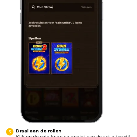
Draai aan de rollen
Klik op de spin-knop en geniet van de actie terwijl