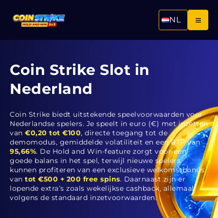
NL
Coin Strike Slot in
Nederland
Coin Strike biedt uitstekende speelvoorwaarden voor
Nederlandse spelers. Je speelt in euro (€) met inzetten
van
€0,20 tot €100
, directe toegang tot de
demomodus, gemiddelde volatiliteit en een RTP van
95,66%
. De Hold and Win-feature zorgt voor een
goede balans in het spel, terwijl nieuwe spelers
kunnen profiteren van een exclusieve welkomstbonus
van
tot €500 + 200 free spins
. Daarnaast zijn er
lopende extra’s zoals wekelijkse cashback, allemaal
volgens de standaard inzetvoorwaarden.