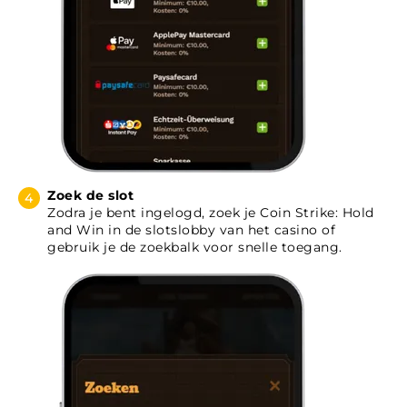
Zoek de slot
Zodra je bent ingelogd, zoek je Coin Strike: Hold
and Win in de slotslobby van het casino of
gebruik je de zoekbalk voor snelle toegang.