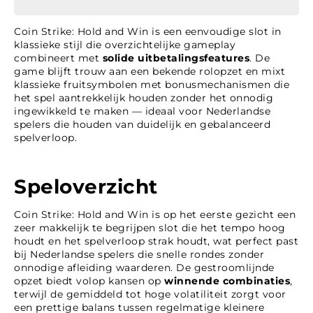
Speloverzicht
Coin Strike: Hold and Win is een eenvoudige slot in
klassieke stijl die overzichtelijke gameplay
Hoe Speel je Coin Strike
combineert met
solide uitbetalingsfeatures
. De
Bonusfeatures en Hold and Win
game blijft trouw aan een bekende rolopzet en mixt
klassieke fruitsymbolen met bonusmechanismen die
Uitbetalingstabel en symbolen
het spel aantrekkelijk houden zonder het onnodig
ingewikkeld te maken — ideaal voor Nederlandse
Thema en grafische vormgeving
spelers die houden van duidelijk en gebalanceerd
Mijn ervaring na 100 spins op Coin Strike
spelverloop.
Probeer Coin Strike Demo Gratis
Coin Strike Strategie en Tips
Speloverzicht
Mobiele compatibiliteit: Android & iOS
Coin Strike: Hold and Win is op het eerste gezicht een
Voordelen en Nadelen
zeer makkelijk te begrijpen slot die het tempo hoog
houdt en het spelverloop strak houdt, wat perfect past
Spelscreenshots
bij Nederlandse spelers die snelle rondes zonder
onnodige afleiding waarderen. De gestroomlijnde
opzet biedt volop kansen op
winnende combinaties
,
terwijl de gemiddeld tot hoge volatiliteit zorgt voor
een prettige balans tussen regelmatige kleinere