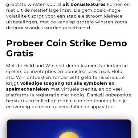
grootste winsten vooral
uit bonusfeatures
komen en
niet uit de relatief lage inzet. De gemiddeld–hoge
volatiliteit zorgt voor een stabiele stroom kleinere
uitbetalingen, met de kans op grotere winsten zodra
de bonusrondes worden geactiveerd.
Probeer Coin Strike Demo
Gratis
Met de Hold and Win slot demo kunnen Nederlandse
spelers de inzetopties en bonusfeatures zoals Hold
and Win ontdekken zonder echt geld te riskeren. Je
krijgt
volledige toegang tot alle symbolen en
spelmechanieken
met virtuele credits, en op veel
platforms is registratie niet nodig. Dankzij onbeperkte
herstarts en volledige mobiele ondersteuning kun je
eenvoudig oefenen op verschillende apparaten.