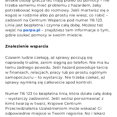
Bliskie osoby gracza też mają prawo do pomocy – nie
trzeba samemu mieć problemu z hazardem, żeby
potrzebować kogoś do rozmowy. Jeśli martwisz się o
kogoś w rodzinie albo po prostu nie wiesz, co robić –
zadzwoń na Centrum Wsparcia pod numer 116 123.
Linia jest bezpłatna i czynna całą dobę. Możesz też
wejść na
parpa.pl
– znajdziesz tam informacje o tym,
gdzie szukać pomocy w swoim mieście.
Znalezienie wsparcia
Czasem ludzie czekają, aż sprawy poczują się
naprawdę trudne, zanim sięgną po telefon. Nie ma ku
temu żadnego powodu. Jeśli hazard powoduje tarcia
w finansach, relacjach, pracy lub po prostu ogólnym
samopoczuciu – to wystarczy. Nie trzeba czekać, aż
sprawy wymkną się całkowicie spod kontroli.
Numer 116 123 to bezpłatna linia, która działa całą dobę
– wystarczy zadzwonić. Jeśli wolisz porozmawiać z
kimś twarzą w twarz, Krajowe Centrum
Przeciwdziałania Uzależnieniom może wskazać Ci
odpowiednie miejsce w Twoim regionie. No i lekarz