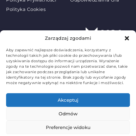
Polityka Cookies
Zarządzaj zgodami
Aby zapewnić najlepsze doświadczenia, korzystamy z
technologii takich jak pliki cookie do przechowywania i/lub
uzyskiwania dostępu do informacji urządzenia. Wyrażenie
zgody na te technologie pozwoli nam przetwarzać dane, takie
jak zachowanie podczas przeglądania lub unikalne
identyfikatory na tej stronie. Brak zgody lub wycofanie zgody
może negatywnie wpłynąć na niektóre funkcje i możliwości.
©
2026
Wszelkie prawa zastrzeżone. Graj
Akceptuj
odpowiedzialnie. 18+
Odmów
5
/5
Ocena:
Preferencje widoku
Bonus powitalny do
2250 zł +
OTRZYMAĆ
200 FS
!