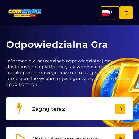
PL
Odpowiedzialna Gra
Informacje o narzędziach odpowiedzialnej gry
dostępnych na platformie, jak wcześnie rozpoznać
oznaki problemowego hazardu oraz gdzie znaleźć
profesjonalne wsparcie, jeśli gra zaczyna wymykać się
spod kontroli.
Zagraj teraz
Wypróbuj wersję demo